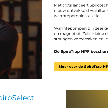
Met trots lanceert Spirotech
nieuw ontwikkeld vuilfilter
warmtepompinstallatie.
Warmtepompen zijn zeer gevo
en magnetiet. Zelfs kleine 
storingen veroorzaken en lei
De SpiroTrap HPF bescher
Meer over de SpiroTrap H
piroSelect