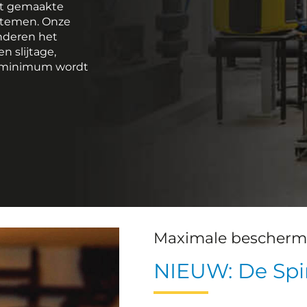
at gemaakte
stemen. Onze
nderen het
 slijtage,
en minimum wordt
Maximale bescher
NIEUW: De Spi