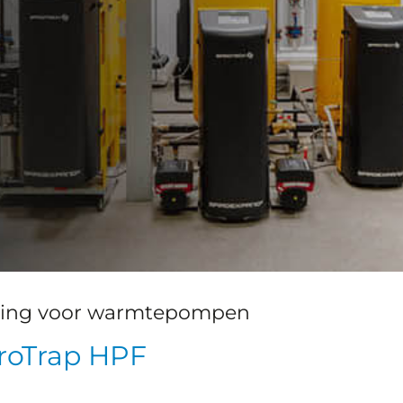
ming voor warmtepompen
roTrap HPF