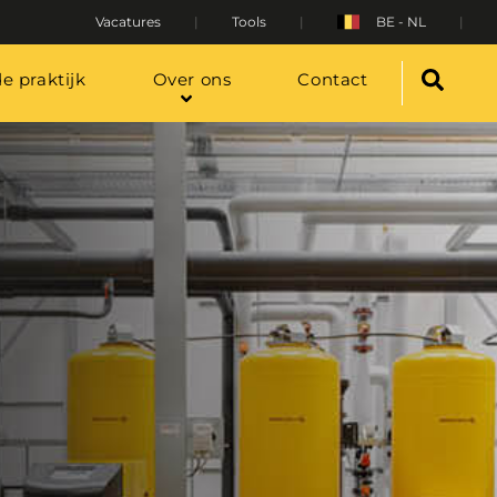
Vacatures
Tools
BE - NL
de praktijk
Over ons
Contact