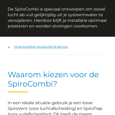
De SpiroCombi is speciaal ontworpen om zowel
lucht als vuil gelijktijdig uit je systeemwater te
verwijderen. Hierdoor blijft je installatie optimaal
presteren en worden storingen voorkomen.
Hoge kwaliteit producten & service
Waarom kiezen voor de
SpiroCombi?
In een ideale situatie gebruik je een losse
SpiroVent (voor luchtafscheiding) en SpiroTrap
(voor vuilafscheiding). Dit biedt de meest