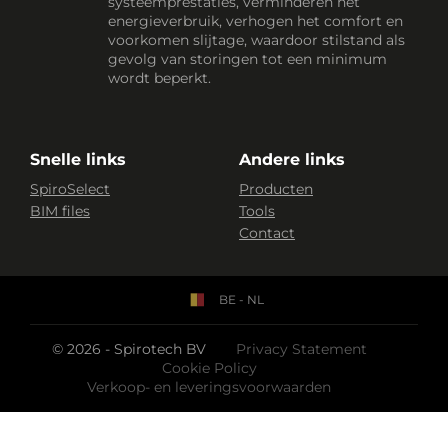
systeemprestaties, verminderen het
energieverbruik, verhogen het comfort en
voorkomen slijtage, waardoor stilstand als
gevolg van storingen tot een minimum
wordt beperkt.
Snelle links
Andere links
SpiroSelect
Producten
BIM files
Tools
Contact
BE - NL
© 2026 - Spirotech BV
Privacy Statement
Cookie Policy
Verkoop- en leveringsvoorwaarden