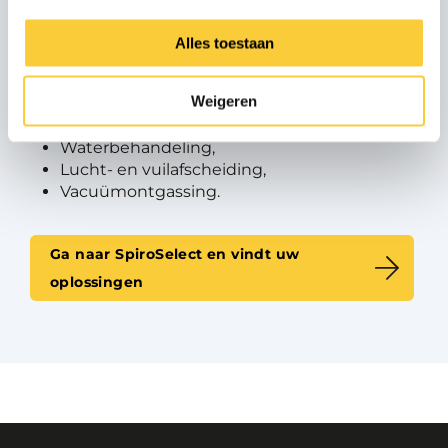
Met de SpiroSelect tool kunt u, op basis van uw
Alles toestaan
systeem, een selectie maken van de beste
(totaal) oplossingen op het gebied van:
Weigeren
Drukbehoud,
Waterbehandeling,
Lucht- en vuilafscheiding,
Vacuümontgassing.
Ga naar SpiroSelect en vindt uw
oplossingen