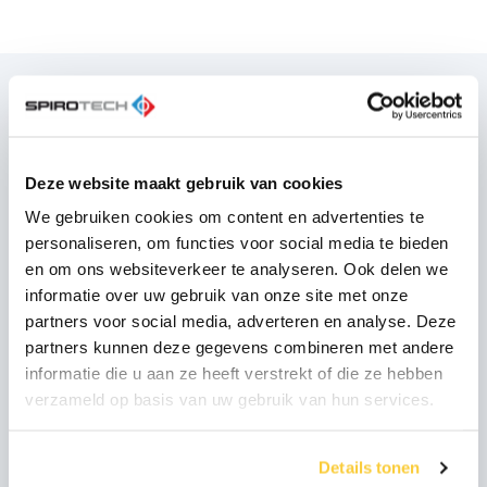
Heeft u vragen?
Deze website maakt gebruik van cookies
Heeft u een vraag over onze producten, onze
oplossingen of heeft u advies nodig van onze
We gebruiken cookies om content en advertenties te
experts? Aarzel dan niet en neem contact op
personaliseren, om functies voor social media te bieden
met ons.
en om ons websiteverkeer te analyseren. Ook delen we
informatie over uw gebruik van onze site met onze
partners voor social media, adverteren en analyse. Deze
Neem contact op met ons
partners kunnen deze gegevens combineren met andere
informatie die u aan ze heeft verstrekt of die ze hebben
SpiroSelect voor de beste
verzameld op basis van uw gebruik van hun services.
oplossingen
Details tonen