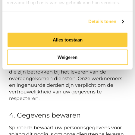
kan opleveren. Een volledige bescherming van
verzameld op basis van uw gebruik van hun services.
de gegevens tegen toegang door derden is niet
mogelijk.
Details tonen
3. Overdracht van gegevens aan
derden
Alles toestaan
Spirotech verkoopt of verstrekt uw
Weigeren
persoonsgegevens niet aan derden en stelt
deze gegevens alleen beschikbaar aan derden
die zijn betrokken bij het leveren van de
overeengekomen diensten. Onze werknemers
en ingehuurde derden zijn verplicht om de
vertrouwelijkheid van uw gegevens te
respecteren.
4. Gegevens bewaren
Spirotech bewaart uw persoonsgegevens voor
zolang dit nodig is om onze diensten te leveren.