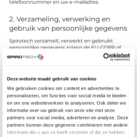
telefoonnummer en uw e-mailadres.
2. Verzameling, verwerking en
gebruik van persoonlijke gegevens
Spirotech verzamelt, verwerkt en gebruikt
persoonlijke gegevens zolang de EU-GDPR of
een andere wettelijke bepaling dit toestaat of
vereist of als de betrokken persoon hierin heeft
toegestemd. Het gebruik van onze website is
normaal gesproken zonder persoonlijke
Deze website maakt gebruik van cookies
gegevens mogelijk. Voor zover op onze sites
persoonlijke gegevens, zoals naam, adres en e-
We gebruiken cookies om content en advertenties te
mailadres, worden verlangd, gebeurt dit altijd
personaliseren, om functies voor social media te bieden
op vrijwillige basis.
en om ons websiteverkeer te analyseren. Ook delen we
informatie over uw gebruik van onze site met onze
Wij wijzen op het feit dat de niet-gecodeerde
partners voor social media, adverteren en analyse. Deze
gegevensoverdracht in het internet, bijv. bij de
partners kunnen deze gegevens combineren met andere
communicatie per e-mail, veiligheidsproblemen
informatie die u aan ze heeft verstrekt of die ze hebben