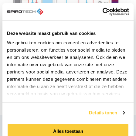
Deze website maakt gebruik van cookies
Legenda:
We gebruiken cookies om content en advertenties te
personaliseren, om functies voor social media te bieden
Warmteopwekker
en om ons websiteverkeer te analyseren. Ook delen we
Warmteopslagvat (buffer)
informatie over uw gebruik van onze site met onze
Warmtestraler
partners voor social media, adverteren en analyse. Deze
Tapwater
partners kunnen deze gegevens combineren met andere
Koud leidingwater
informatie die u aan ze heeft verstrekt of die ze hebben
Boiler voor sanitair warm water
verzameld op basis van uw gebruik van hun services.
Details tonen
Heeft u vragen?
Alles toestaan