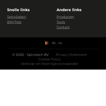
Snelle links
Andere links
SpiroSelect
Producten
BIM files
Tools
Contact
BE - NL
© 2026 - Spirotech BV
Privacy Statement
Cookie Policy
Verkoop- en leveringsvoorwaarden