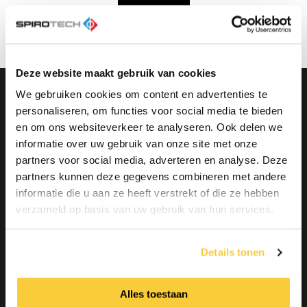
Laad meer
Naar boven
Deze website maakt gebruik van cookies
We gebruiken cookies om content en advertenties te
personaliseren, om functies voor social media te bieden
Heeft u vragen?
Neem
en om ons websiteverkeer te analyseren. Ook delen we
contact op
informatie over uw gebruik van onze site met onze
Neem dan contact op
met onze specialisten
partners voor social media, adverteren en analyse. Deze
met ons
partners kunnen deze gegevens combineren met andere
informatie die u aan ze heeft verstrekt of die ze hebben
Blijf op de hoogte
verzameld op basis van uw gebruik van hun services.
via onze social media kanalen
Details tonen
Alles toestaan