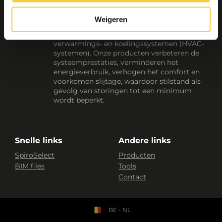
Als de toonaangevende expert op het
gebied van systeemwaterkwaliteit
Weigeren
ontwikkelen wij betrouwbare, standaard en
op maat gemaakte oplossingen voor jouw
verwarmings- en koelingssystemen (HVAC-
systemen). Onze producten verbeteren de
systeemprestaties, verminderen het
energieverbruik, verhogen het comfort en
voorkomen slijtage, waardoor stilstand als
gevolg van storingen tot een minimum
wordt beperkt.
Snelle links
Andere links
SpiroSelect
Producten
BIM files
Tools
Contact
BE - NL