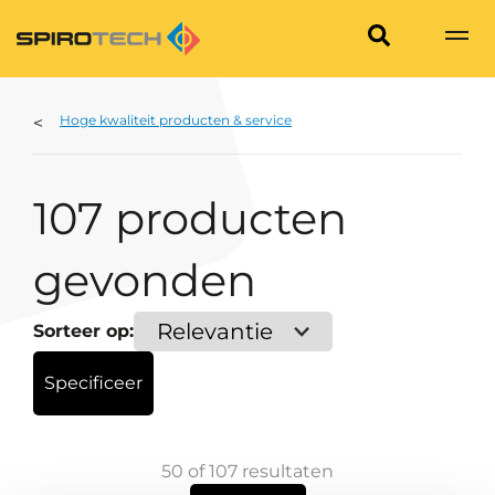
Hoge kwaliteit producten & service
107
producten
gevonden
Sorteer op
:
Specificeer
50
of
107
resultaten