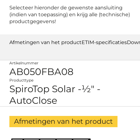
Selecteer hieronder de gewenste aansluiting
(indien van toepassing) en krijg alle (technische)
productgegevens!
Afmetingen van het product
ETIM-specificaties
Down
Artikelnummer
AB050FBA08
Producttype
SpiroTop Solar -½" -
AutoClose
Afmetingen van het product