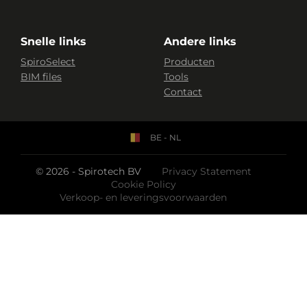
Snelle links
Andere links
SpiroSelect
Producten
BIM files
Tools
Contact
BE - NL
© 2026 - Spirotech BV
Privacy Statement
Cookie Policy
Verkoop- en leveringsvoorwaarden