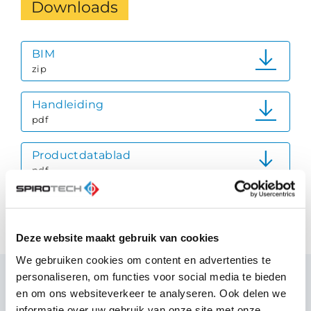
Downloads
BIM
zip
Handleiding
pdf
Productdatablad
pdf
Quick Reference Guide
pdf
Deze website maakt gebruik van cookies
We gebruiken cookies om content en advertenties te
personaliseren, om functies voor social media te bieden
en om ons websiteverkeer te analyseren. Ook delen we
Aanbevolen producten
informatie over uw gebruik van onze site met onze