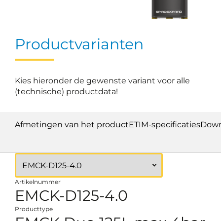
Productvarianten
Kies hieronder de gewenste variant voor alle
(technische) productdata!
Afmetingen van het product
ETIM-specificaties
Down
Artikelnummer
EMCK-D125-4.0
Producttype