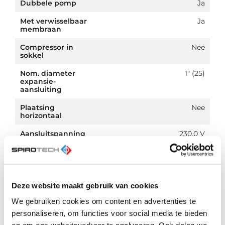
Dubbele pomp
Ja
Met verwisselbaar
Ja
membraan
Compressor in
Nee
sokkel
Nom. diameter
1" (25)
expansie-
aansluiting
Plaatsing
Nee
horizontaal
Aansluitspanning
230.0 V
Compressieklasse
PN 10
Deze website maakt gebruik van cookies
We gebruiken cookies om content en advertenties te
Downloads
personaliseren, om functies voor social media te bieden