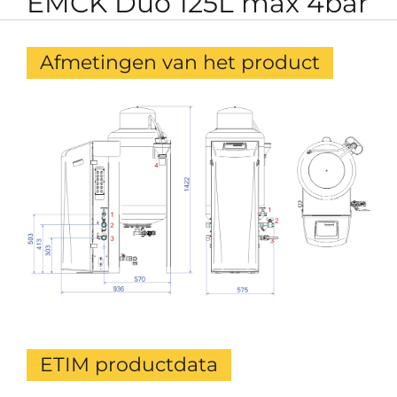
EMCK Duo 125L max 4bar
Afmetingen van het product
ETIM productdata