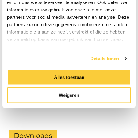
en om ons websiteverkeer te analyseren. Ook delen we
informatie over uw gebruik van onze site met onze
Met automatische
Nee
vulfunctie
partners voor social media, adverteren en analyse. Deze
partners kunnen deze gegevens combineren met andere
Vulcapaciteit
600.0 l.h
informatie die u aan ze heeft verstrekt of die ze hebben
Breedte
624.0 mm
verzameld op basis van uw gebruik van hun services.
Diepte
221.0 mm
Details tonen
Druk
2.0 - 8.0 bar
Geschikt voor
Ja
membraandrukexpansievat
Alles toestaan
Geschikt voor
Nee
compressorgestuurde
Weigeren
expansieautomaat
Downloads