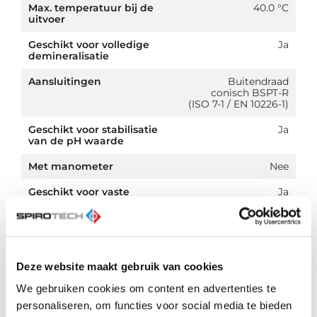
Max. temperatuur bij de
40.0 °C
uitvoer
Geschikt voor volledige
Ja
demineralisatie
Aansluitingen
Buitendraad
conisch BSPT-R
(ISO 7-1 / EN 10226-1)
Geschikt voor stabilisatie
Ja
van de pH waarde
Met manometer
Nee
Geschikt voor vaste
Ja
installatie
Geschikt voor mobiel
Nee
gebruik
Connectie (d)
3/4 inch (20)
Deze website maakt gebruik van cookies
We gebruiken cookies om content en advertenties te
Met filter
Nee
personaliseren, om functies voor social media te bieden
Met luchtafscheider
Nee