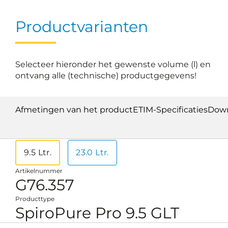
Productvarianten
Selecteer hieronder het gewenste volume (l) en
ontvang alle (technische) productgegevens!
Afmetingen van het product
ETIM-Specificaties
Down
9.5 Ltr.
23.0 Ltr.
Artikelnummer
G76.357
Producttype
SpiroPure Pro 9.5 GLT