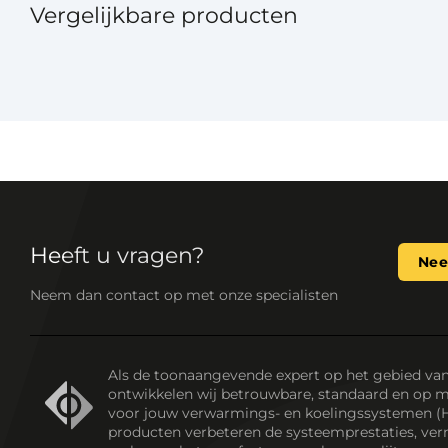
Vergelijkbare producten
Heeft u vragen?
Nee
Neem dan contact op met onze specialisten
Als de toonaangevende expert op het gebied va
ontwikkelen wij betrouwbare, standaard en op 
voor jouw verwarmings- en koelingssystemen (
producten verbeteren de systeemprestaties, ver