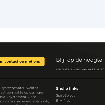
Blijf op de hoogte
m contact op met ons
via onze social media kanalen
n systeemwaterkwaliteit
Snelle links
maat gemaakte oplossingen
SpiroSelect
HVAC-systemen). Onze
BIM files
minderen het energieverbruik,