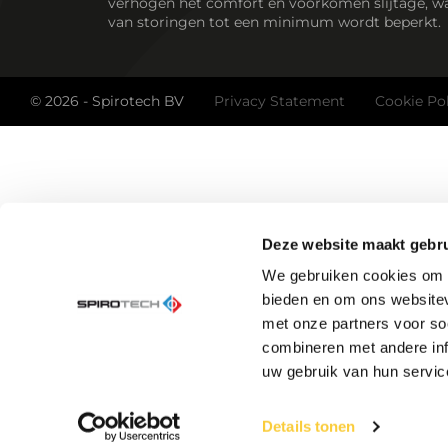
verhogen het comfort en voorkomen slijtage, wa
van storingen tot een minimum wordt beperkt.
© 2026 - Spirotech BV
Privacy Statement
Cookie Po
Deze website maakt gebru
We gebruiken cookies om c
bieden en om ons websitev
met onze partners voor so
combineren met andere inf
uw gebruik van hun servic
Details tonen