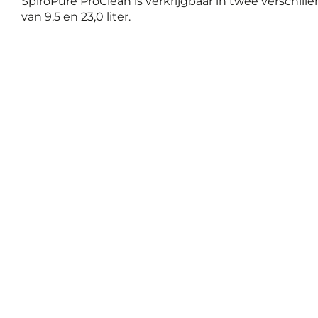
SpiroPure ProClean is verkrijgbaar in twee verschil
van 9,5 en 23,0 liter.