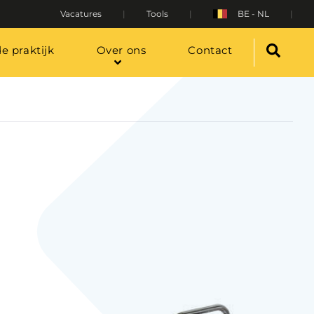
Vacatures
Tools
BE - NL
de praktijk
Over ons
Contact