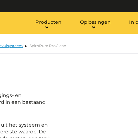
Producten
Oplossingen
In 
navulsysteem
SpiroPure ProClean
gings- en
erd in een bestaand
 uit het systeem en
ereiste waarde. De