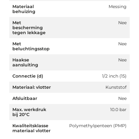
Materiaal
Messing
behuizing
Met
Nee
bescherming
tegen lekkage
Met
Nee
beluchtingsstop
Haakse
Nee
aansluiting
Connectie (d)
1/2 inch (15)
Materiaal: vlotter
Kunststof
Afsluitbaar
Nee
Max. werkdruk
10.0 bar
bij 20°C
Kwaliteitsklasse
Polymethylpenteen (PMP)
materiaal vlotter