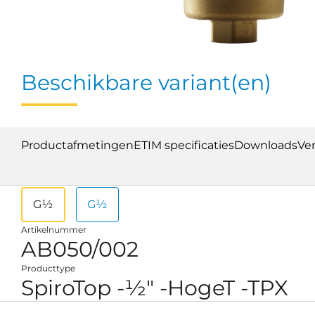
Beschikbare variant(en)
Productafmetingen
ETIM specificaties
Downloads
Ve
G½
G½
Artikelnummer
AB050/002
Producttype
SpiroTop -½" -HogeT -TPX