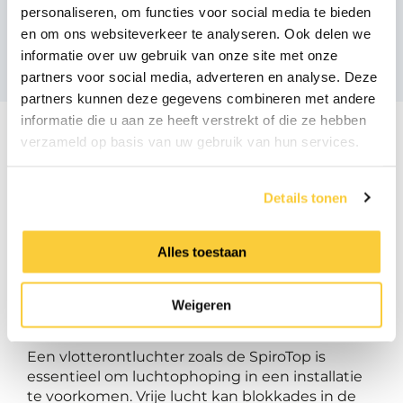
Vergelijkbare producten
personaliseren, om functies voor social media te bieden
en om ons websiteverkeer te analyseren. Ook delen we
informatie over uw gebruik van onze site met onze
partners voor social media, adverteren en analyse. Deze
partners kunnen deze gegevens combineren met andere
informatie die u aan ze heeft verstrekt of die ze hebben
verzameld op basis van uw gebruik van hun services.
Details tonen
Optimale plaatsing van
de SpiroTop
Alles toestaan
snelontluchter
Weigeren
Een vlotterontluchter zoals de SpiroTop is
essentieel om luchtophoping in een installatie
te voorkomen. Vrije lucht kan blokkades in de