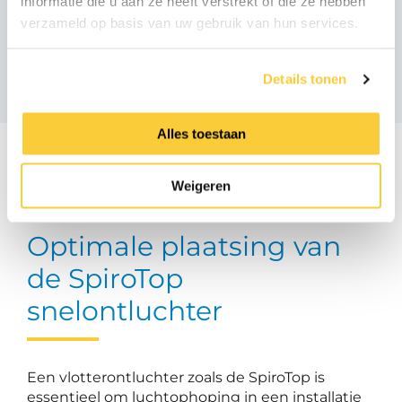
informatie die u aan ze heeft verstrekt of die ze hebben
verzameld op basis van uw gebruik van hun services.
Vergelijkbare producten
Details tonen
Alles toestaan
Weigeren
Optimale plaatsing van
de SpiroTop
snelontluchter
Een vlotterontluchter zoals de SpiroTop is
essentieel om luchtophoping in een installatie