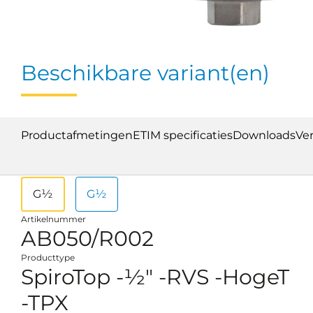
Beschikbare variant(en)
Productafmetingen
ETIM specificaties
Downloads
Ve
G½
G½
Artikelnummer
AB050/R002
Producttype
SpiroTop -½" -RVS -HogeT
-TPX