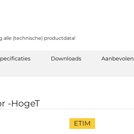
g alle (technische) productdata!
pecificaties
Downloads
Aanbevolen
or -HogeT
ETIM