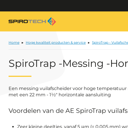
Home
Hoge kwaliteit producten & service
SpiroTrap - Vuilafsch
SpiroTrap -Messing -Ho
Een messing vuilafscheider voor hoge temperatuur 
met een 22 mm - 1½" horizontale aansluiting
Voordelen van de AE SpiroTrap vuilaf
Zeer kleine deeltjes, vanaf 5 μm (= 0.005 mm) w