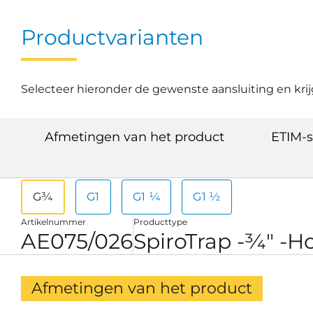
Productvarianten
Selecteer hieronder de gewenste aansluiting en krij
Afmetingen van het product
ETIM-s
G¾
G1
G1 ¼
G1 ½
Artikelnummer
Producttype
AE075/026
SpiroTrap -¾" -H
Afmetingen van het product