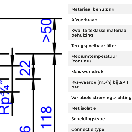
Materiaal behuizing
Afvoerkraan
Kwaliteitsklasse materiaal
behuizing
Terugspoelbaar filter
Mediumtemperatuur
(continu)
Max. werkdruk
Kvs-waarde [m3/h] bij ΔP 1
bar
Variabele stromingsrichting
Met isolatie
Scheidingstype
Connectie type