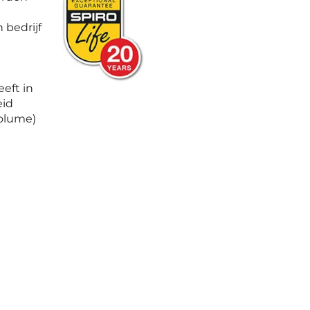
 bedrijf
eft in
eid
Volume)