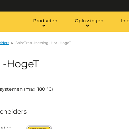
Producten
Oplossingen
In 
eiders
SpiroTrap -Messing -Hor -HogeT
r -HogeT
systemen (max. 180 °C)
scheiders
orden