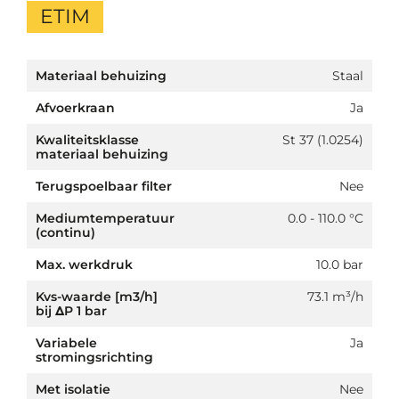
ETIM
Materiaal behuizing
Staal
Afvoerkraan
Ja
Kwaliteitsklasse
St 37 (1.0254)
materiaal behuizing
Terugspoelbaar filter
Nee
Mediumtemperatuur
0.0 - 110.0 °C
(continu)
Max. werkdruk
10.0 bar
Kvs-waarde [m3/h]
73.1 m³/h
bij ΔP 1 bar
Variabele
Ja
stromingsrichting
Met isolatie
Nee