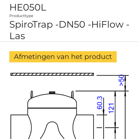
HE050L
Producttype
SpiroTrap -DN50 -HiFlow -
Las
Afmetingen van het product