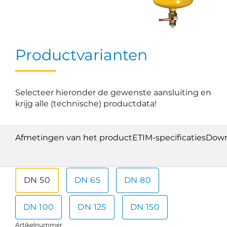
Productvarianten
Selecteer hieronder de gewenste aansluiting en
krijg alle (technische) productdata!
Afmetingen van het product
ETIM-specificaties
Down
DN 50
DN 65
DN 80
DN 100
DN 125
DN 150
Artikelnummer