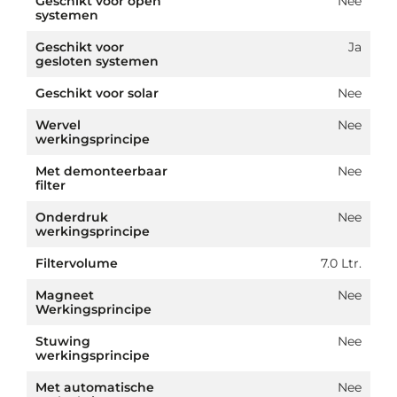
Geschikt voor open
Nee
systemen
Geschikt voor
Ja
gesloten systemen
Geschikt voor solar
Nee
Wervel
Nee
werkingsprincipe
Met demonteerbaar
Nee
filter
Onderdruk
Nee
werkingsprincipe
Filtervolume
7.0 Ltr.
Magneet
Nee
Werkingsprincipe
Stuwing
Nee
werkingsprincipe
Met automatische
Nee