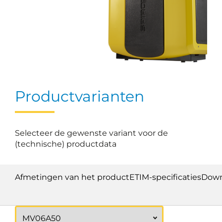
Productvarianten
Selecteer de gewenste variant voor de
(technische) productdata
Afmetingen van het product
ETIM-specificaties
Down