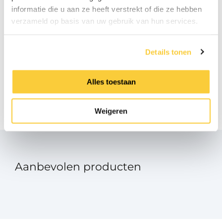
informatie die u aan ze heeft verstrekt of die ze hebben
verzameld op basis van uw gebruik van hun services.
Handleiding S600 Wifi
pdf
Details tonen
Monteren drukmeter
pdf
Alles toestaan
Montage kabelaansluiting
pdf
Weigeren
Aanbevolen producten