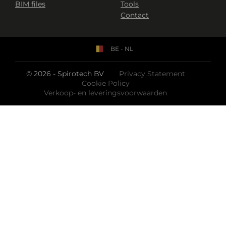
BIM files
Tools
Contact
BE - NL
© 2026 - Spirotech BV
Privacy Statement
Cookie Policy
Verkoop- en leveringsvoorwaarden