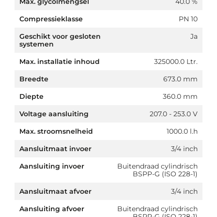
Max. glycolmengsel
40.0 %
Compressieklasse
PN 10
Geschikt voor gesloten
Ja
systemen
Max. installatie inhoud
325000.0 Ltr.
Breedte
673.0 mm
Diepte
360.0 mm
Voltage aansluiting
207.0 - 253.0 V
Max. stroomsnelheid
1000.0 l.h
Aansluitmaat invoer
3/4 inch
Aansluiting invoer
Buitendraad cylindrisch
BSPP-G (ISO 228-1)
Aansluitmaat afvoer
3/4 inch
Aansluiting afvoer
Buitendraad cylindrisch
BSPP-G (ISO 228-1)